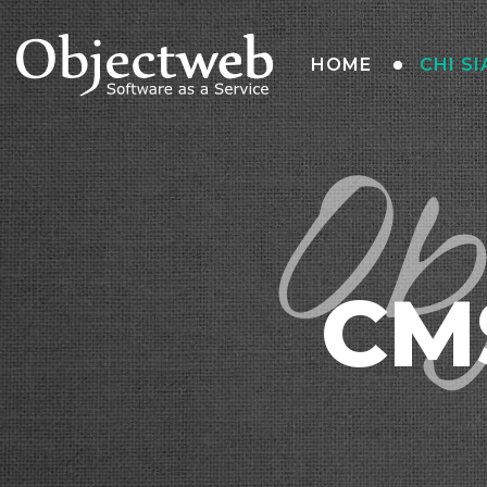
HOME
CHI S
Ob
CMS