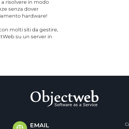
a a risolvere in modo
nze senza dover
nziamento hardware!
con molti siti da gestire,
ctWeb su un server in
C
EMAIL