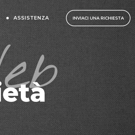
I
ASSISTENZA
INVIACI UNA RICHIESTA
eb
ietà