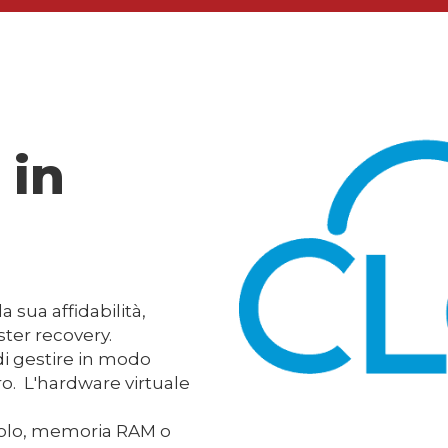
 in
 sua affidabilità,
aster recovery.
di gestire in modo
ro. L'hardware virtuale
lcolo, memoria RAM o