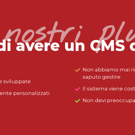
 nostri pl
di avere un CMS 
Non abbiamo mai ri
saputo gestire
e sviluppate
Il sistema viene co
nte personalizzati
Non devi preoccupar